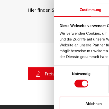
Hier finden Sie nachfolgende Dateien a
Zustimmung
Diese Webseite verwendet 
Wir verwenden Cookies, um I
und die Zugriffe auf unsere 
Website an unsere Partner fü
möglicherweise mit weiteren
der Dienste gesammelt habe
E
Freistellungsbescheinigung
Notwendig
i
n
w
i
l
l
Ablehnen
i