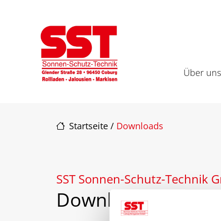
Direkt zur Top-Navigation
Direkt zur Hauptnavigation
Zum Inhalt springen
Direkt zum Footer
Hauptnavigation
Über un
Startseite
/
Downloads
SST Sonnen-Schutz-Technik
Downloads