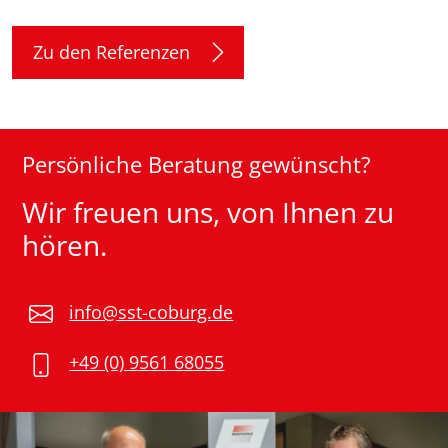
Zu den Referenzen
Persönliche Beratung gewünscht?
Wir freuen uns, von Ihnen zu
hören.
info@sst-coburg.de
+49 (0) 9561 68055