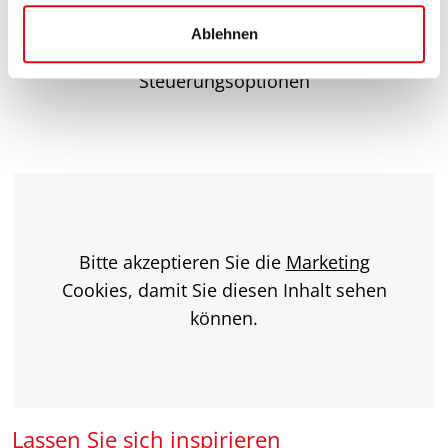
a
Ablehnen
h
Manuelle oder automatisierte
l
Steuerungsoptionen
Bitte akzeptieren Sie die
Marketing
Cookies, damit Sie diesen Inhalt sehen
können.
Lassen Sie sich inspirieren