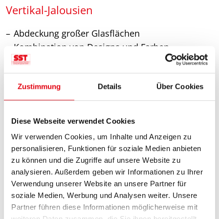
Vertikal-Jalousien
Abdeckung großer Glasflächen
Kombination von Designs und Farben
Einsatz in Innenräumen mit Schrägen
Stoffe für hygienische Anforderungen
Zustimmung
Details
Über Cookies
Produktdetails
Diese Webseite verwendet Cookies
Vorteile unserer Jalousien
Wir verwenden Cookies, um Inhalte und Anzeigen zu
personalisieren, Funktionen für soziale Medien anbieten
zu können und die Zugriffe auf unsere Website zu
analysieren. Außerdem geben wir Informationen zu Ihrer
Verwendung unserer Website an unsere Partner für
soziale Medien, Werbung und Analysen weiter. Unsere
Partner führen diese Informationen möglicherweise mit
Anpassbar an Fenster aller Formen und Größen.
weiteren Daten zusammen, die Sie ihnen bereitgestellt