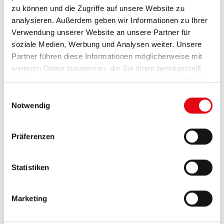
zu können und die Zugriffe auf unsere Website zu
analysieren. Außerdem geben wir Informationen zu Ihrer
Verwendung unserer Website an unsere Partner für
soziale Medien, Werbung und Analysen weiter. Unsere
Partner führen diese Informationen möglicherweise mit
weiteren Daten zusammen, die Sie ihnen bereitgestellt
haben oder die sie im Rahmen Ihrer Nutzung der Dienste
gesammelt haben.
E
Notwendig
i
n
w
Präferenzen
i
l
l
Statistiken
Details und Varianten
i
g
Marketing
u
n