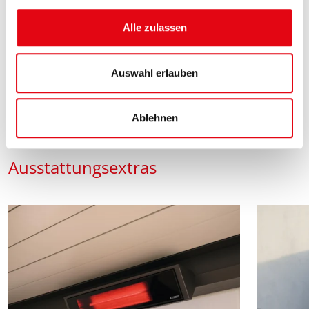
g
s
Alle zulassen
a
u
s
Auswahl erlauben
w
a
Ablehnen
h
l
Ausstattungsextras