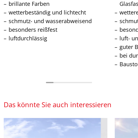
brillante Farben
Glasfa
wetterbeständig und lichtecht
wetter
schmutz- und wasserabweisend
schmu
besonders reißfest
besond
luftdurchlässig
luft- u
guter 
bei du
Bausto
Das könnte Sie auch interessieren