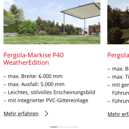
Pergola-Markise P40
Pergol
WeatherEdition
max. B
max. Breite: 6.000 mm
max. T
max. Ausfall: 5.000 mm
mit ge
Leichtes, stilvolles Erscheinungsbild
Führun
mit integrierter PVC-Gittereinlage
Führun
Mehr erfahren
Mehr erf