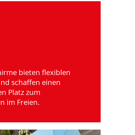
rme bieten flexiblen
und schaffen einen
en Platz zum
n im Freien.