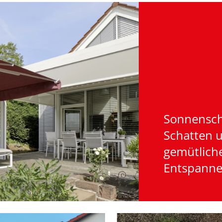
Sonnenschi
Schatten 
gemütlich
Entspanne