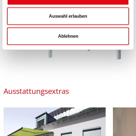
a
u
s
Auswahl erlauben
w
a
Ablehnen
h
l
Ausstattungsextras