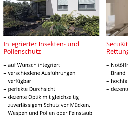
Integrierter Insekten- und
SecuKit
Pollenschutz
Rettun
auf Wunsch integriert
Notöff
verschiedene Ausführungen
Brand
verfügbar
hochfa
perfekte Durchsicht
dezent
dezente Optik mit gleichzeitig
zuverlässigem Schutz vor Mücken,
Wespen und Pollen oder Feinstaub