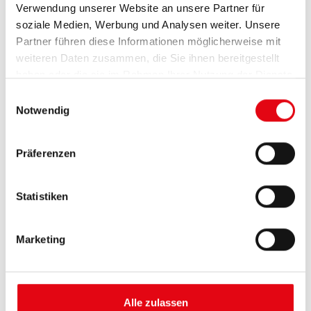
Verwendung unserer Website an unsere Partner für
soziale Medien, Werbung und Analysen weiter. Unsere
Partner führen diese Informationen möglicherweise mit
weiteren Daten zusammen, die Sie ihnen bereitgestellt
haben oder die sie im Rahmen Ihrer Nutzung der Dienste
gesammelt haben.
E
Notwendig
i
n
w
Präferenzen
i
l
l
Statistiken
i
g
Marketing
u
n
Details und Varianten
g
s
Alle zulassen