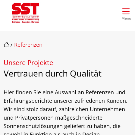
Direkt zur Top-Navigation
Direkt zur Hauptnavigation
Zum Inhalt springen
Direkt zum Footer
Hauptnavigation
Menü
/
Referenzen
Unsere Projekte
Vertrauen durch Qualität
Hier finden Sie eine Auswahl an Referenzen und
Erfahrungsberichte unserer zufriedenen Kunden.
Wir sind stolz darauf, zahlreichen Unternehmen
und Privatpersonen maßgeschneiderte
Sonnenschutzlösungen geliefert zu haben, die
sowohl in Funktion als auch in Design