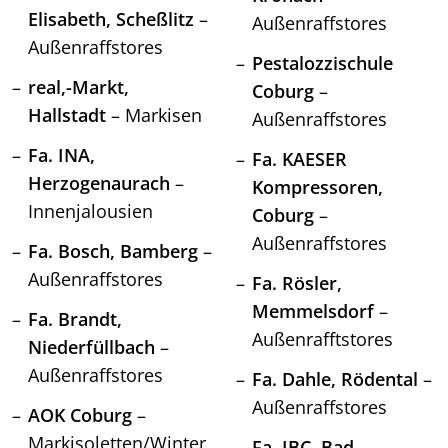
Elisabeth, Scheßlitz
–
Außenraffstores
Außenraffstores
Pestalozzischule
real,-Markt,
Coburg
–
Hallstadt
– Markisen
Außenraffstores
Fa. INA,
Fa. KAESER
Herzogenaurach
–
Kompressoren,
Innenjalousien
Coburg
–
Außenraffstores
Fa. Bosch, Bamberg
–
Außenraffstores
Fa. Rösler,
Memmelsdorf
–
Fa. Brandt,
Außenrafftstores
Niederfüllbach
–
Außenraffstores
Fa. Dahle, Rödental
–
Außenraffstores
AOK Coburg
–
Markisoletten/Winter
Fa. IBC, Bad