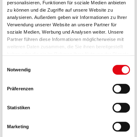
personalisieren, Funktionen für soziale Medien anbieten
zu können und die Zugriffe auf unsere Website zu
analysieren. Außerdem geben wir Informationen zu Ihrer
Verwendung unserer Website an unsere Partner für
soziale Medien, Werbung und Analysen weiter. Unsere
Partner führen diese Informationen möglicherweise mit
weiteren Daten zusammen, die Sie ihnen bereitgestellt
haben oder die sie im Rahmen Ihrer Nutzung der Dienste
gesammelt haben.
E
Notwendig
i
n
w
Präferenzen
i
l
l
Statistiken
i
g
Marketing
u
n