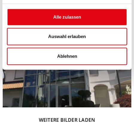
g
s
Alle zulassen
a
u
s
Auswahl erlauben
w
a
Ablehnen
h
l
WEITERE BILDER LADEN