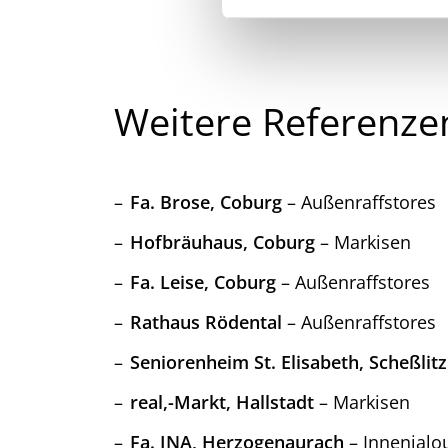
g
u
n
g
Weitere Referenze
s
a
u
s
Fa. Brose, Coburg
– Außenraffstores
w
a
Hofbräuhaus, Coburg
– Markisen
h
l
Fa. Leise, Coburg
– Außenraffstores
Rathaus Rödental
– Außenraffstores
Seniorenheim St. Elisabeth, Scheßlitz
real,-Markt, Hallstadt
– Markisen
Fa. INA, Herzogenaurach
– Innenjalo