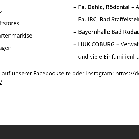
Fa. Dahle, Rödental
– A
s
Fa. IBC, Bad Staffelstei
fstores
Bayernhalle Bad Roda
artenmarkise
HUK COBURG
– Verwa
agen
und viele Einfamilien
s auf unserer Facebookseite oder Instagram:
https://
/