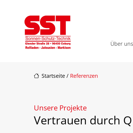
Direkt zur Top-Navigation
Direkt zur Hauptnavigation
Zum Inhalt springen
Direkt zum Footer
Hauptnavigation
Über un
Startseite
/
Referenzen
Unsere Projekte
Vertrauen durch Qu