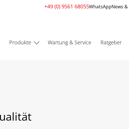
+49 (0) 9561 68055
WhatsApp
News & 
s
Produkte
Wartung & Service
Ratgeber
alität