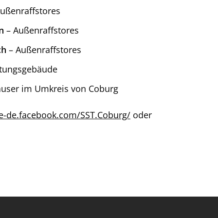
ußenraffstores
n
– Außenraffstores
ch
– Außenraffstores
ltungsgebäude
häuser im Umkreis von Coburg
de-de.facebook.com/SST.Coburg/
oder