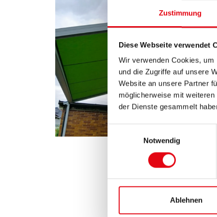
Zustimmung
Diese Webseite verwendet 
Wir verwenden Cookies, um I
und die Zugriffe auf unsere 
Website an unsere Partner fü
möglicherweise mit weiteren
der Dienste gesammelt habe
E
Notwendig
i
n
w
i
l
l
Ablehnen
i