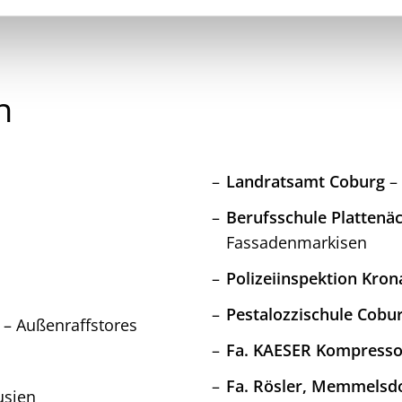
n
Landratsamt Coburg
– 
Berufsschule Plattenä
Fassadenmarkisen
Polizeiinspektion Kron
Pestalozzischule Cobu
– Außenraffstores
Fa. KAESER Kompresso
Fa. Rösler, Memmelsd
usien